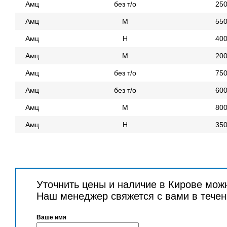
Амц
без т/о
25
Амц
М
55
Амц
Н
40
Амц
М
20
Амц
без т/о
75
Амц
без т/о
60
Амц
М
80
Амц
Н
35
Уточнить цены и наличие в Кирове мож
Наш менеджер свяжется с вами в течен
Ваше имя