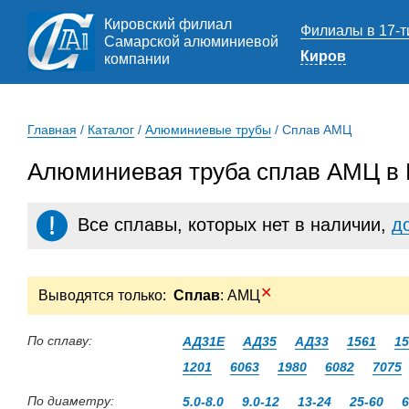
Кировский филиал
Филиалы в 17-т
Самарской алюминиевой
Киров
компании
Главная
/
Каталог
/
Алюминиевые трубы
/
Сплав АМЦ
Алюминиевая труба сплав АМЦ в 
Все сплавы, которых нет в наличии,
д
✕
Выводятся только:
Сплав
: АМЦ
По сплаву:
АД31Е
АД35
АД33
1561
15
1201
6063
1980
6082
7075
По диаметру:
5.0-8.0
9.0-12
13-24
25-60
6