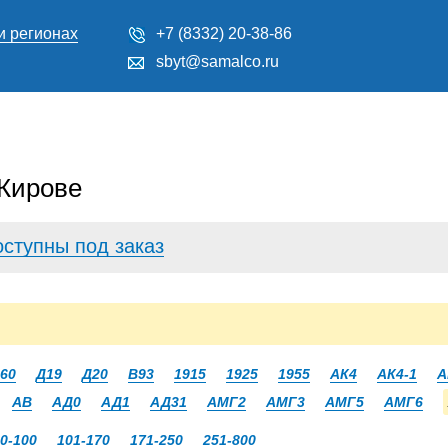
и регионах
+7 (8332) 20-38-86
sbyt@samalco.ru
Кирове
оступны под заказ
60
Д19
Д20
В93
1915
1925
1955
АК4
АК4-1
А
АВ
АД0
АД1
АД31
АМГ2
АМГ3
АМГ5
АМГ6
0-100
101-170
171-250
251-800