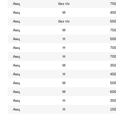
Амц
без т/о
75
Амц
М
45
Амц
без т/о
55
Амц
М
75
Амц
Н
50
Амц
Н
70
Амц
Н
70
Амц
М
35
Амц
Н
45
Амц
М
50
Амц
М
60
Амц
Н
35
Амц
Н
15