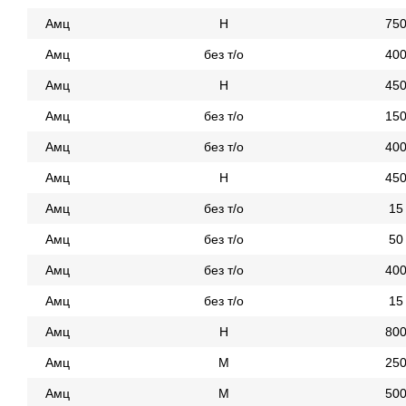
Амц
Н
75
Амц
без т/о
40
Амц
Н
45
Амц
без т/о
15
Амц
без т/о
40
Амц
Н
45
Амц
без т/о
15
Амц
без т/о
50
Амц
без т/о
40
Амц
без т/о
15
Амц
Н
80
Амц
М
25
Амц
М
50