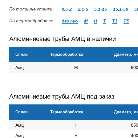
По толщине стенки:
0.5-2
2.1-5
5.1-15
15.1-50
5
По термообработке:
без т/о
М
Н
Т
Т1
Т5
Алюминиевые трубы АМЦ в наличии
Сплав
Термообработка
Диаметр, м
Амц
М
80
Алюминиевые трубы АМЦ под заказ
Сплав
Термообработка
Диаметр, м
Амц
Н
65
Амц
Н
40