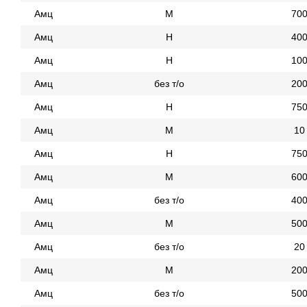
Амц
М
70
Амц
Н
40
Амц
Н
10
Амц
без т/о
20
Амц
Н
75
Амц
М
10
Амц
Н
75
Амц
М
60
Амц
без т/о
40
Амц
М
50
Амц
без т/о
20
Амц
М
20
Амц
без т/о
50