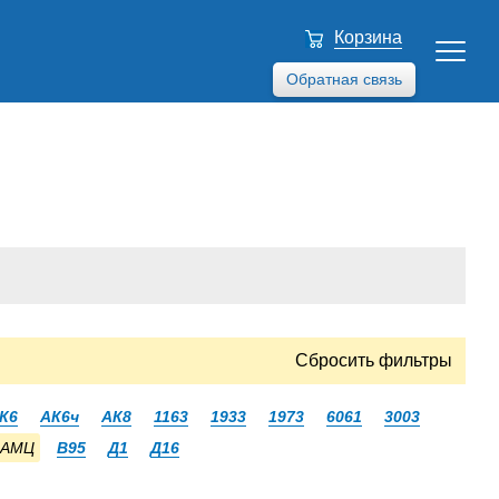
Корзина
Обратная связь
Сбросить фильтры
К6
АК6ч
АК8
1163
1933
1973
6061
3003
АМЦ
В95
Д1
Д16