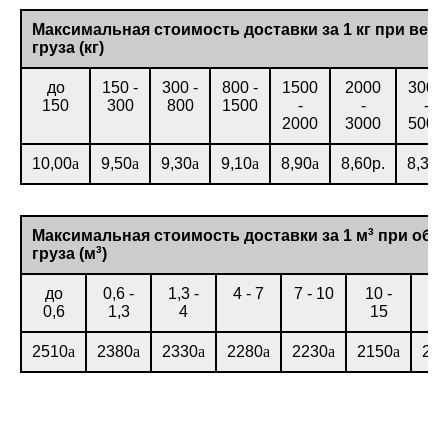
Максимальная стоимость доставки за 1 кг при весе
груза (кг)
до
150 -
300 -
800 -
1500
2000
3000
150
300
800
1500
-
-
-
2000
3000
5000
10,00
a
9,50
a
9,30
a
9,10
a
8,90
a
8,60р.
8,30
a
3
Максимальная стоимость доставки за 1 м
при объ
3
груза (м
)
до
0,6 -
1,3 -
4 - 7
7 - 10
10 -
15
0,6
1,3
4
15
2
2510
a
2380
a
2330
a
2280
a
2230
a
2150
a
20