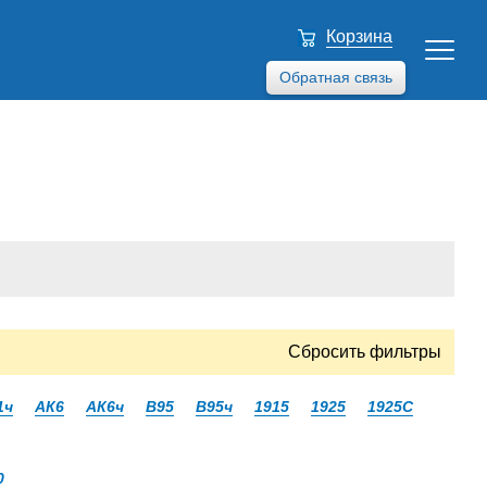
Корзина
Обратная связь
Сбросить фильтры
1ч
АК6
АК6ч
В95
В95ч
1915
1925
1925С
0