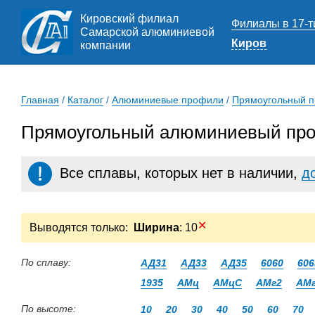
Кировский филиал
Филиалы в 17-т
Самарской алюминиевой
Киров
компании
Главная
/
Каталог
/
Алюминиевые профили
/
Прямоугольный 
Прямоугольный алюминиевый про
Все сплавы, которых нет в наличии,
д
✕
Выводятся только:
Ширина
: 10
По сплаву:
АД31
АД33
АД35
6060
606
1935
АМц
АМцС
АМг2
АМ
По высоте:
10
20
30
40
50
60
70