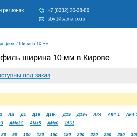
и регионах
+7 (8332) 20-38-86
sbyt@samalco.ru
профиль
/
Ширина 10 мм
филь ширина 10 мм в Кирове
оступны под заказ
3
АВ
Д1
Д16
Д16ч
Д19
Д19ч
АК4
АК4-1
АК4-
г3
АМг3С
АМг5
АМг6
1561
80
90
100
120
150
180
200
220
250
280
30