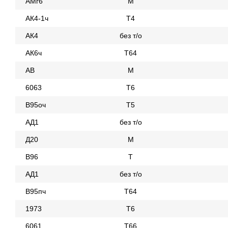
АМг6
М
АК4-1ч
Т4
АК4
без т/о
АК6ч
Т64
АВ
М
6063
Т6
В95оч
Т5
АД1
без т/о
Д20
М
В96
Т
АД1
без т/о
В95пч
Т64
1973
Т6
6061
Т66