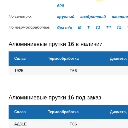
600
По сечению:
круглый
квадратный
шестиг
По термообработке:
без т/о
М
Т
Т1
Т4
Т5
Алюминиевые прутки 16 в наличии
Сплав
Термообработка
Диаметр,
1925
Т66
Алюминиевые прутки 16 под заказ
Сплав
Термообработка
Диаметр,
АД31Е
Т66