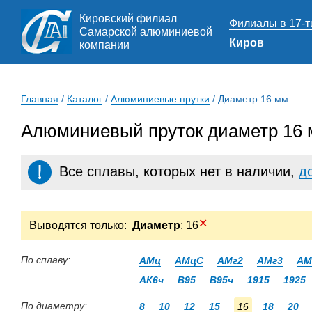
Кировский филиал
Филиалы в 17-т
Самарской алюминиевой
Киров
компании
Главная
/
Каталог
/
Алюминиевые прутки
/
Диаметр 16 мм
Алюминиевый пруток диаметр 16 
Все сплавы, которых нет в наличии,
д
✕
Выводятся только:
Диаметр
: 16
По сплаву:
АМц
АМцС
АМг2
АМг3
АМ
АК6ч
В95
В95ч
1915
1925
По диаметру:
8
10
12
15
16
18
20