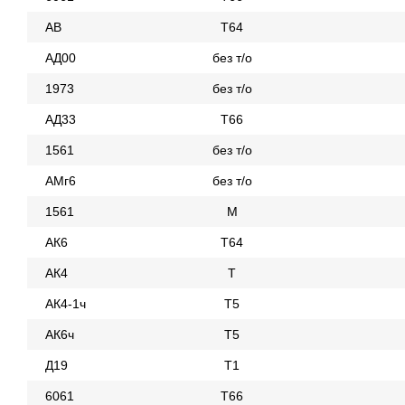
АВ
Т64
АД00
без т/о
1973
без т/о
АД33
Т66
1561
без т/о
АМг6
без т/о
1561
М
АК6
Т64
АК4
Т
АК4-1ч
Т5
АК6ч
Т5
Д19
Т1
6061
Т66