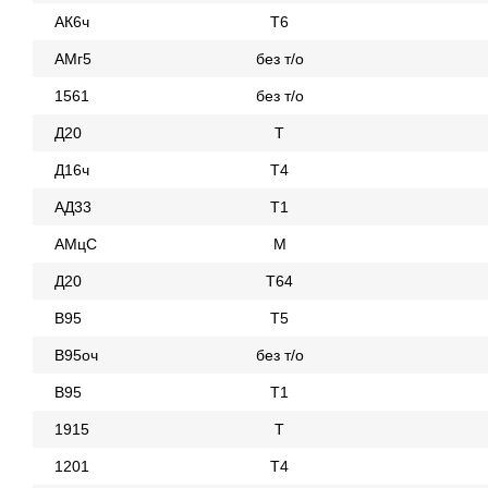
АК6ч
Т6
АМг5
без т/о
1561
без т/о
Д20
Т
Д16ч
Т4
АД33
Т1
АМцС
М
Д20
Т64
В95
Т5
В95оч
без т/о
В95
Т1
1915
Т
1201
Т4