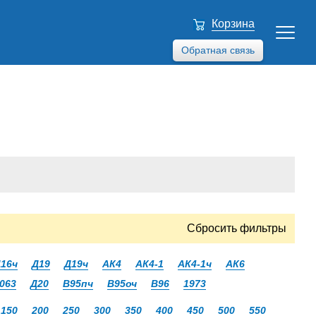
Корзина
Обратная связь
Сбросить фильтры
16ч
Д19
Д19ч
АК4
АК4-1
АК4-1ч
АК6
063
Д20
В95пч
В95оч
В96
1973
150
200
250
300
350
400
450
500
550