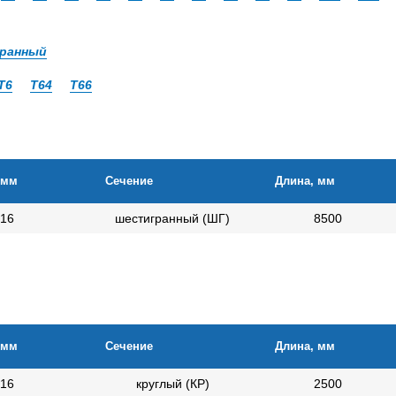
ранный
Т6
Т64
Т66
 мм
Сечение
Длина, мм
16
шестигранный (ШГ)
8500
 мм
Сечение
Длина, мм
16
круглый (КР)
2500