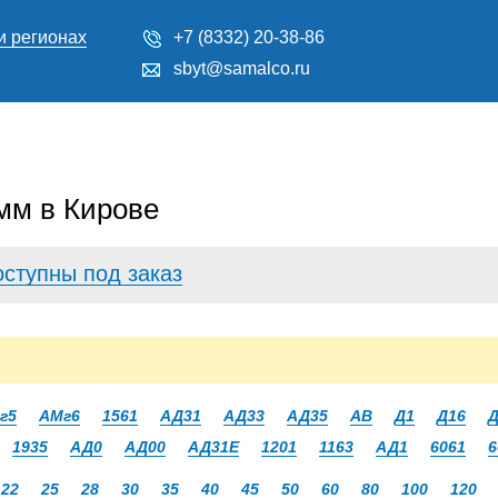
и регионах
+7 (8332) 20-38-86
sbyt@samalco.ru
мм в Кирове
оступны под заказ
г5
АМг6
1561
АД31
АД33
АД35
АВ
Д1
Д16
Д
1935
АД0
АД00
АД31Е
1201
1163
АД1
6061
6
22
25
28
30
35
40
45
50
60
80
100
120