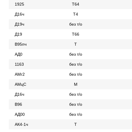
1925
Т64
Д16ч
Т4
Д19ч
без т/о
Д19
Т66
В95пч
Т
АД0
без т/о
1163
без т/о
АМг2
без т/о
АМцС
М
Д16ч
без т/о
В96
без т/о
АД00
без т/о
АК4-1ч
Т