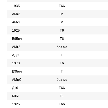
1935
Т66
АМг3
М
АМг2
М
1925
Т6
В95пч
Т6
АМг2
без т/о
АД35
Т
1973
Т6
В95оч
Т
АМцС
без т/о
Д16
Т66
6061
Т1
1925
Т66