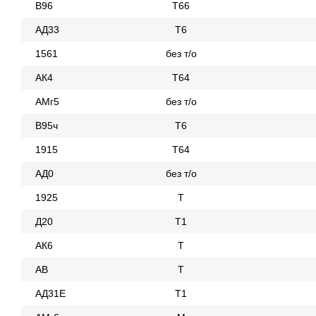
В96
Т66
АД33
Т6
1561
без т/о
АК4
Т64
АМг5
без т/о
В95ч
Т6
1915
Т64
АД0
без т/о
1925
Т
Д20
Т1
АК6
Т
АВ
Т
АД31Е
Т1