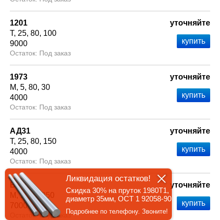
1201
уточняйте
Т
25
80
100
9000
Под заказ
1973
уточняйте
М
5
80
30
4000
Под заказ
АД31
уточняйте
Т
25
80
150
4000
Под заказ
Ликвидация остатков!
В93оч
уточняйте
Скидка 30% на пруток 1980Т1,
М
5
80
250
диаметр 35мм, ОСТ 1 92058-90
7000
Подробнее по телефону. Звоните!
Под заказ