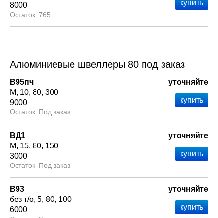
8000
765
Алюминиевые швеллеры 80 под заказ
В95пч
уточняйте
М
10
80
300
9000
Под заказ
ВД1
уточняйте
М
15
80
150
3000
Под заказ
В93
уточняйте
без т/о
5
80
100
6000