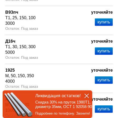
В93пч
уточняйте
Т1
25
150
100
3000
Под заказ
Д16ч
уточняйте
Т1
30
150
300
5000
Под заказ
1925
уточняйте
М
50
150
350
4000
Под заказ
Ликвидация остатков!
Амг6
уточняйте
Скидка 30% на пруток 1980Т1,
М
5
150
20
диаметр 35мм, ОСТ 1 92058-90
1000
Подробнее по телефону. Звоните!
Под заказ