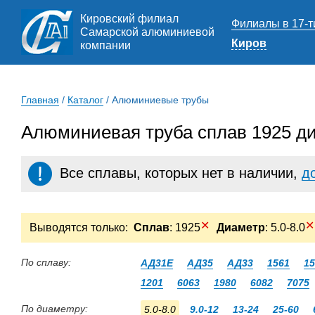
Кировский филиал
Филиалы в 17-т
Самарской алюминиевой
Киров
компании
Главная
/
Каталог
/
Алюминиевые трубы
Алюминиевая труба сплав 1925 ди
Все сплавы, которых нет в наличии,
д
✕
✕
Выводятся только:
Сплав
: 1925
Диаметр
: 5.0-8.0
По сплаву:
АД31Е
АД35
АД33
1561
15
1201
6063
1980
6082
7075
По диаметру:
5.0-8.0
9.0-12
13-24
25-60