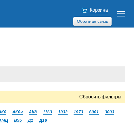
Корзина
Обратная связь
Сбросить фильтры
АК6
АК6ч
АК8
1163
1933
1973
6061
3003
АМЦ
В95
Д1
Д16