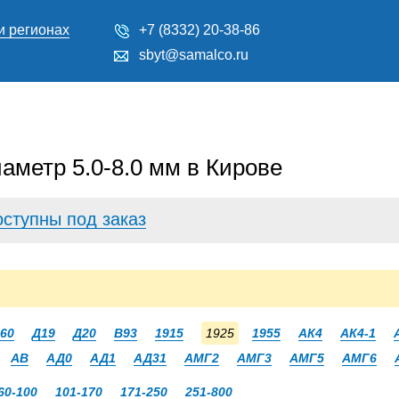
и регионах
+7 (8332) 20-38-86
sbyt@samalco.ru
аметр 5.0-8.0 мм в Кирове
оступны под заказ
60
Д19
Д20
В93
1915
1925
1955
АК4
АК4-1
АВ
АД0
АД1
АД31
АМГ2
АМГ3
АМГ5
АМГ6
60-100
101-170
171-250
251-800