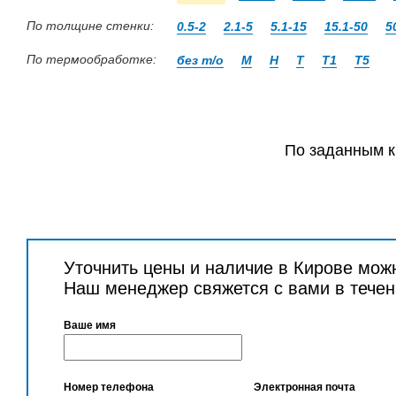
По толщине стенки:
0.5-2
2.1-5
5.1-15
15.1-50
5
По термообработке:
без т/о
М
Н
Т
Т1
Т5
По заданным к
Уточнить цены и наличие в Кирове мож
Наш менеджер свяжется с вами в течен
Ваше имя
Номер телефона
Электронная почта