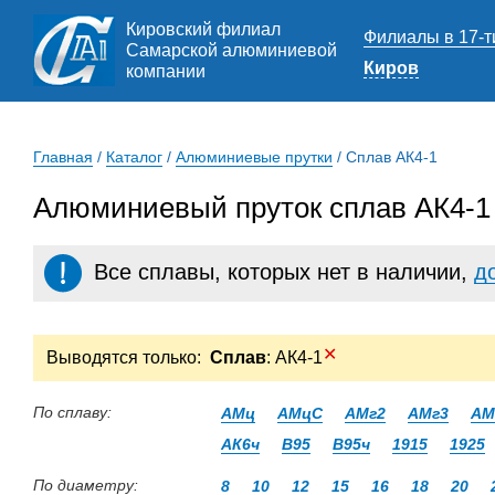
Кировский филиал
Филиалы в 17-т
Самарской алюминиевой
Киров
компании
Главная
/
Каталог
/
Алюминиевые прутки
/
Сплав АК4-1
Алюминиевый пруток сплав АК4-1
Все сплавы, которых нет в наличии,
д
✕
Выводятся только:
Сплав
: АК4-1
По сплаву:
АМц
АМцС
АМг2
АМг3
АМ
АК6ч
В95
В95ч
1915
1925
По диаметру:
8
10
12
15
16
18
20