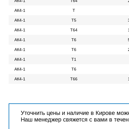
АК4-1
Т64
АК4-1
Т
АК4-1
Т5
АК4-1
Т64
АК4-1
Т6
АК4-1
Т6
АК4-1
Т1
АК4-1
Т6
АК4-1
Т66
Уточнить цены и наличие в Кирове мож
Наш менеджер свяжется с вами в течен