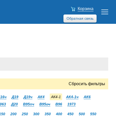
Корзина
Обратная связь
Сбросить фильтры
16ч
Д19
Д19ч
АК4
АК4-1
АК4-1ч
АК6
063
Д20
В95пч
В95оч
В96
1973
150
200
250
300
350
400
450
500
550