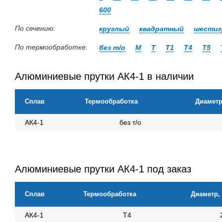
600
По сечению:
круглый
квадратный
шестиг
По термообработке:
без т/о
М
Т
Т1
Т4
Т5
Алюминиевые прутки АК4-1 в наличии
Сплав
Термообработка
Диаметр
АК4-1
без т/о
Алюминиевые прутки АК4-1 под заказ
Сплав
Термообработка
Диаметр,
АК4-1
Т4