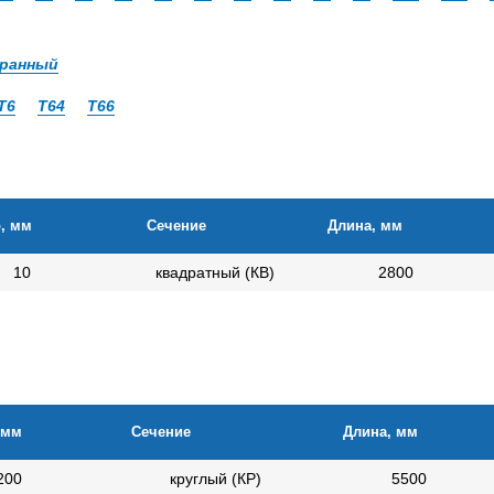
ранный
Т6
Т64
Т66
, мм
Сечение
Длина, мм
10
квадратный (КВ)
2800
 мм
Сечение
Длина, мм
200
круглый (КР)
5500