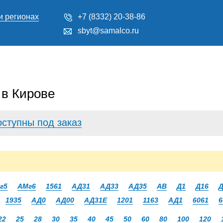
и регионах
+7 (8332) 20-38-86
sbyt@samalco.ru
 в Кирове
оступны под заказ
г5
АМг6
1561
АД31
АД33
АД35
АВ
Д1
Д16
Д
1935
АД0
АД00
АД31Е
1201
1163
АД1
6061
6
22
25
28
30
35
40
45
50
60
80
100
120