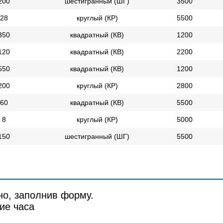
200
шестигранный (ШГ)
3500
28
круглый (КР)
5500
350
квадратный (КВ)
1200
120
квадратный (КВ)
2200
550
квадратный (КВ)
1200
200
круглый (КР)
2800
60
квадратный (КВ)
5500
8
круглый (КР)
5000
150
шестигранный (ШГ)
5500
но, заполнив форму.
ие часа