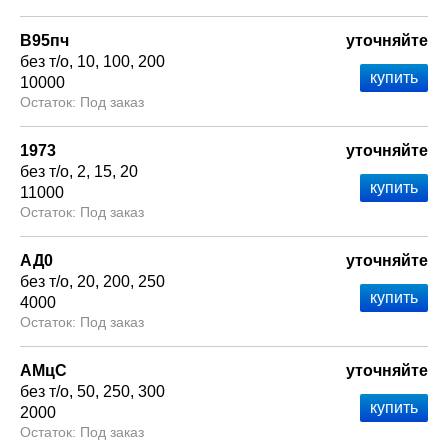
В95пч
уточняйте
без т/о
10
100
200
10000
Под заказ
1973
уточняйте
без т/о
2
15
20
11000
Под заказ
АД0
уточняйте
без т/о
20
200
250
4000
Под заказ
АМцС
уточняйте
без т/о
50
250
300
2000
Под заказ