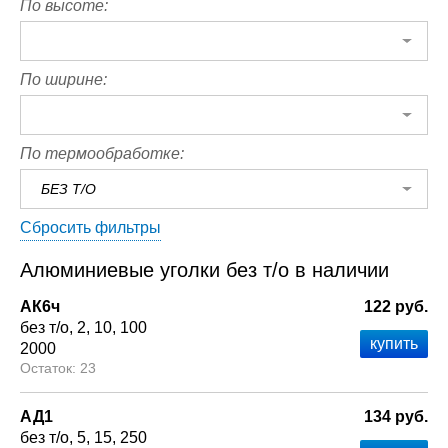
По высоте:
По ширине:
По термообработке:
БЕЗ Т/О
Сбросить фильтры
Алюминиевые уголки без т/о в наличии
АК6ч
122 руб.
без т/о
2
10
100
2000
23
АД1
134 руб.
без т/о
5
15
250