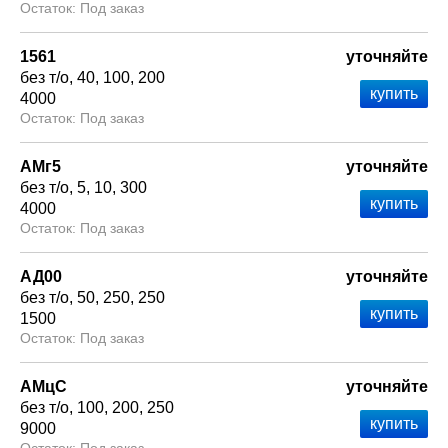
Под заказ
1561
уточняйте
без т/о
40
100
200
4000
Под заказ
АМг5
уточняйте
без т/о
5
10
300
4000
Под заказ
АД00
уточняйте
без т/о
50
250
250
1500
Под заказ
АМцС
уточняйте
без т/о
100
200
250
9000