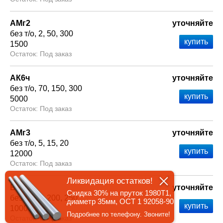
АМг2
уточняйте
без т/о
2
50
300
1500
Под заказ
АК6ч
уточняйте
без т/о
70
150
300
5000
Под заказ
АМг3
уточняйте
без т/о
5
15
20
12000
Под заказ
Ликвидация остатков!
В95оч
уточняйте
Скидка 30% на пруток 1980Т1,
без т/о
2
200
250
диаметр 35мм, ОСТ 1 92058-90
10000
Подробнее по телефону. Звоните!
Под заказ