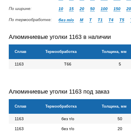
По ширине:
10
15
20
50
100
150
20
По термообработке:
без т/о
М
Т
Т1
Т4
Т5
Алюминиевые уголки 1163 в наличии
Сплав
Термообработка
Толщина, мм
1163
Т66
5
Алюминиевые уголки 1163 под заказ
Сплав
Термообработка
Толщина, мм
1163
без т/о
50
1163
без т/о
20