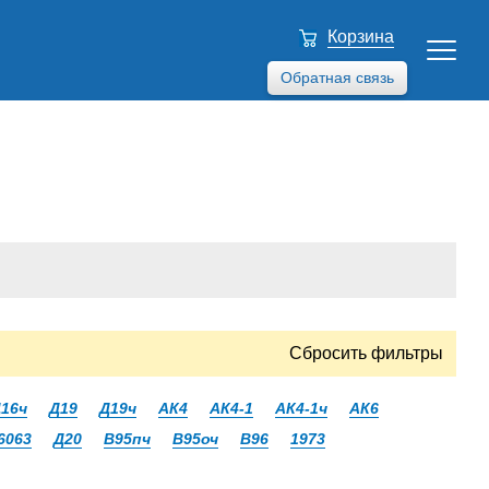
Корзина
Обратная связь
Сбросить фильтры
16ч
Д19
Д19ч
АК4
АК4-1
АК4-1ч
АК6
6063
Д20
В95пч
В95оч
В96
1973