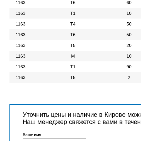
1163
Т6
60
1163
Т1
10
1163
Т4
50
1163
Т6
50
1163
Т5
20
1163
М
10
1163
Т1
90
1163
Т5
2
Уточнить цены и наличие в Кирове мож
Наш менеджер свяжется с вами в течен
Ваше имя