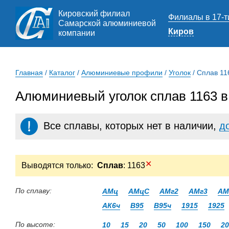
Кировский филиал
Филиалы в 17-т
Самарской алюминиевой
Киров
компании
Главная
/
Каталог
/
Алюминиевые профили
/
Уголок
/
Сплав 11
Алюминиевый уголок сплав 1163 в
Все сплавы, которых нет в наличии,
д
✕
Выводятся только:
Сплав
: 1163
По сплаву:
АМц
АМцС
АМг2
АМг3
АМ
АК6ч
В95
В95ч
1915
1925
По высоте:
10
15
20
50
100
150
20