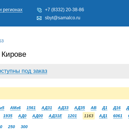
и регионах
+7 (8332) 20-38-86
sbyt@samalco.ru
63
 Кирове
оступны под заказ
г5
АМг6
1561
АД31
АД33
АД35
АВ
Д1
Д16
Д
1935
АД0
АД00
АД31Е
1201
1163
АД1
6061
0
250
300