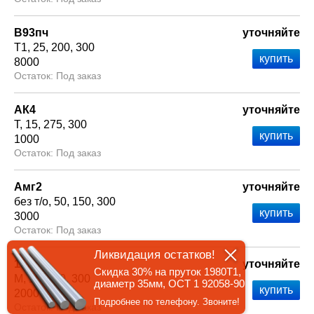
В93пч
уточняйте
Т1
25
200
300
8000
Под заказ
АК4
уточняйте
Т
15
275
300
1000
Под заказ
Амг2
уточняйте
без т/о
50
150
300
3000
Под заказ
Ликвидация остатков!
1561
уточняйте
Скидка 30% на пруток 1980Т1,
М
15
150
300
диаметр 35мм, ОСТ 1 92058-90
2000
Подробнее по телефону. Звоните!
Под заказ