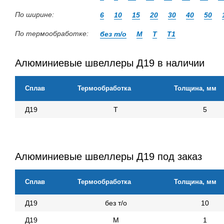
По ширине:
6
10
15
20
30
40
50
По термообработке:
без т/о
М
Т
Т1
Алюминиевые швеллеры Д19 в наличии
Сплав
Термообработка
Толщина, мм
Д19
Т
5
Алюминиевые швеллеры Д19 под заказ
Сплав
Термообработка
Толщина, мм
Д19
без т/о
10
Д19
М
1