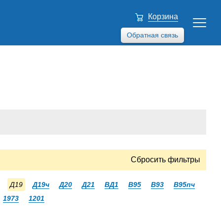
Корзина
Обратная связь
Сбросить фильтры
Д19
Д19ч
Д20
Д21
ВД1
В95
В93
В95пч
1973
1201