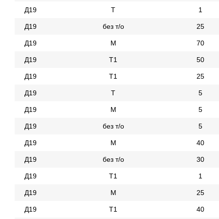
Д19
Т
1
Д19
без т/о
25
Д19
М
70
Д19
Т1
50
Д19
Т1
25
Д19
Т
5
Д19
М
5
Д19
без т/о
5
Д19
М
40
Д19
без т/о
30
Д19
Т1
1
Д19
М
25
Д19
Т1
40