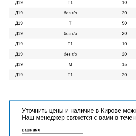
Д19
Т1
10
Д19
без т/о
20
Д19
Т
50
Д19
без т/о
20
Д19
Т1
10
Д19
без т/о
20
Д19
М
15
Д19
Т1
20
Уточнить цены и наличие в Кирове мож
Наш менеджер свяжется с вами в течен
Ваше имя