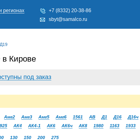
и регионах
+7 (8332) 20-38-86
sbyt@samalco.ru
 Д19
 в Кирове
оступны под заказ
Амг2
Амг3
Амг5
Амг6
1561
АВ
Д1
Д16
Д16ч
925
АК4
АК4-1
АК6
АК6ч
АК8
1980
1163
1933
00
130
150
200
275