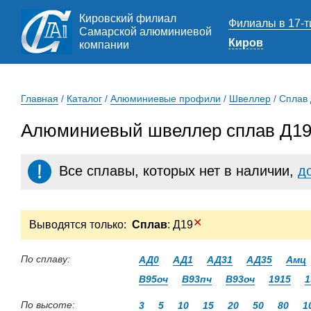
Кировский филиал
Филиалы в 17-т
Самарской алюминиевой
Киров
компании
Главная
/
Каталог
/
Алюминиевые профили
/
Швеллер
/
Сплав
Алюминиевый швеллер сплав Д19
Все сплавы, которых нет в наличии,
д
✕
Выводятся только:
Сплав
: Д19
По сплаву:
АД0
АД1
АД31
АД35
Амц
В95оч
В93пч
В93оч
1915
1
По высоте:
3
5
10
15
20
50
80
1