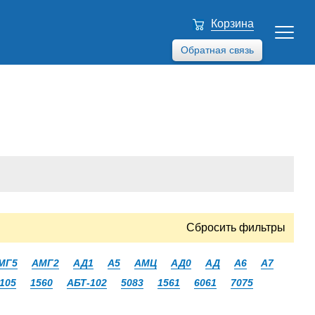
Корзина
Обратная связь
Сбросить фильтры
МГ5
АМГ2
АД1
А5
АМЦ
АД0
АД
А6
А7
105
1560
АБТ-102
5083
1561
6061
7075