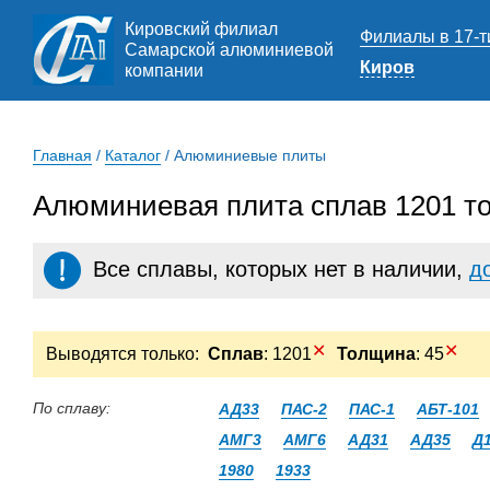
Кировский филиал
Филиалы в 17-т
Самарской алюминиевой
Киров
компании
Главная
/
Каталог
/
Алюминиевые плиты
Алюминиевая плита сплав 1201 т
Все сплавы, которых нет в наличии,
д
✕
✕
Выводятся только:
Сплав
: 1201
Толщина
: 45
По сплаву:
АД33
ПАС-2
ПАС-1
АБТ-101
АМГ3
АМГ6
АД31
АД35
Д
1980
1933