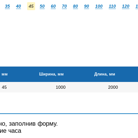
35
40
45
50
60
70
80
90
100
110
120
1
, мм
Ширина, мм
Длина, мм
45
1000
2000
но, заполнив форму.
ие часа