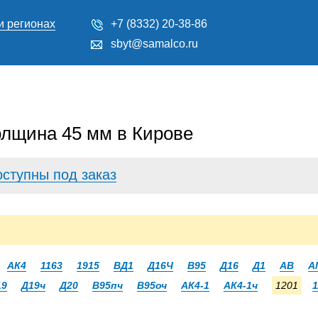
и регионах
+7 (8332) 20-38-86
sbyt@samalco.ru
олщина 45 мм в Кирове
оступны под заказ
АК4
1163
1915
ВД1
Д16Ч
В95
Д16
Д1
АВ
А
19
Д19ч
Д20
В95пч
В95оч
АК4-1
АК4-1ч
1201
1