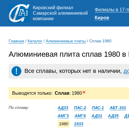
Кировский филиал
Филиалы в 17-т
Самарской алюминиевой
Киров
компании
Главная
/
Каталог
/
Алюминиевые плиты
/
Сплав 1980
Алюминиевая плита сплав 1980 в
Все сплавы, которых нет в наличии,
д
✕
Выводятся только:
Сплав
: 1980
По сплаву:
АД33
ПАС-2
ПАС-1
АБТ-101
АМГ3
АМГ6
АД31
АД35
Д
1980
1933