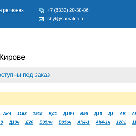
и регионах
+7 (8332) 20-38-86
sbyt@samalco.ru
 Кирове
оступны под заказ
АК4
1163
1915
ВД1
Д16Ч
В95
Д16
Д1
АВ
А
19
Д19ч
Д20
В95пч
В95оч
АК4-1
АК4-1ч
1201
1