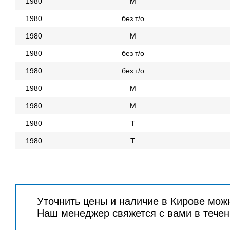
1980
М
1980
без т/о
1980
М
1980
без т/о
1980
без т/о
1980
М
1980
М
1980
Т
1980
Т
Уточнить цены и наличие в Кирове мож
Наш менеджер свяжется с вами в течен