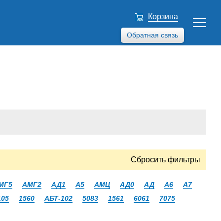
Корзина
Обратная связь
Сбросить фильтры
МГ5
АМГ2
АД1
А5
АМЦ
АД0
АД
А6
А7
105
1560
АБТ-102
5083
1561
6061
7075