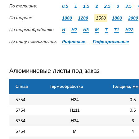
По толщине:
0.5
1
1.5
2
2.5
3
3.5
По ширине:
1000
1200
1500
1800
2000
По термообработке:
Н
Н2
Н3
М
Т
Т1
Н22
По типу поверхности:
Рифленые
Гофрированные
Алюминиевые листы под заказ
Сплав
Термообработка
Толщина, мм
5754
Н24
0.5
5754
Н111
0.5
5754
Н34
6
5754
М
4