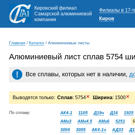
Кировский филиал
Филиалы в 17-т
Самарской алюминиевой
Киров
компании
Главная
/
Каталог
/
Алюминиевые листы
Алюминиевый лист сплав 5754 ши
Все сплавы, которых нет в наличии,
д
✕
✕
Выводятся только:
Сплав
: 5754
Ширина
: 1500
По сплаву:
АК4-1
1105
Д19ч
Д16
1925
АМг3
АМг4.5
АМг6
5251
5
3004
3005
АК4-1ч
АД33
Д1