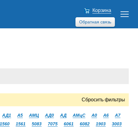
Корзина
Обратная связь
Сбросить фильтры
АД1
А5
АМЦ
АД0
АД
АМцС
А0
А6
А7
1560
1561
5083
7075
6061
6082
1903
3003