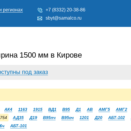
и регионах
+7 (8332) 20-38-86
sbyt@samalco.ru
рина 1500 мм в Кирове
оступны под заказ
АК4
1163
1915
ВД1
В95
Д1
АВ
АМГ5
АМГ2
754
АД35
Д19
В95пч
В95оч
1201
Д20
АБТ-102
6ч
АБТ-101