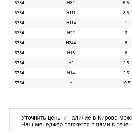
5754
Н32
5.5
5754
Н111
3.5
5754
Н114
1
5754
Н22
3
5754
Н244
8
5754
Н16
6
5754
Н2
2.5
5754
Н14
2.5
5754
Н
10.5
Уточнить цены и наличие в Кирове мож
Наш менеджер свяжется с вами в течен